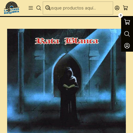
Entregas Gratis todos los días en Concepción
Inicio
CD´S
CD´S Nuevos
Rata Blanca - El Libro Oculto
0