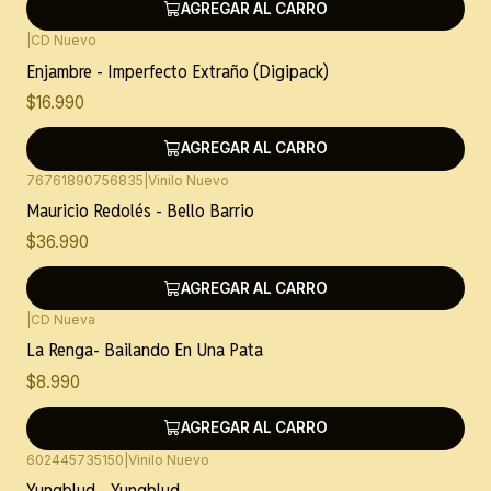
AGREGAR AL CARRO
|
CD Nuevo
Enjambre - Imperfecto Extraño (Digipack)
$16.990
AGREGAR AL CARRO
76761890756835
|
Vinilo Nuevo
Mauricio Redolés - Bello Barrio
$36.990
AGREGAR AL CARRO
|
CD Nueva
La Renga- Bailando En Una Pata
$8.990
AGREGAR AL CARRO
602445735150
|
Vinilo Nuevo
Yungblud - Yungblud