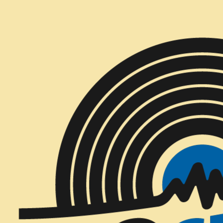
Inicio
Política de reembolso
¡Gracias por comprar en La Octava Disqu
Ofrecemos reembolso y/o cambio dentro d
ofrecerá un reembolso y/o cambio de nin
Elegibilidad para reembolsos y cambios
Tu artículo debe estar sin usar y en 
El artículo debe estar en el embalaje 
Para completar tu devolución, requ