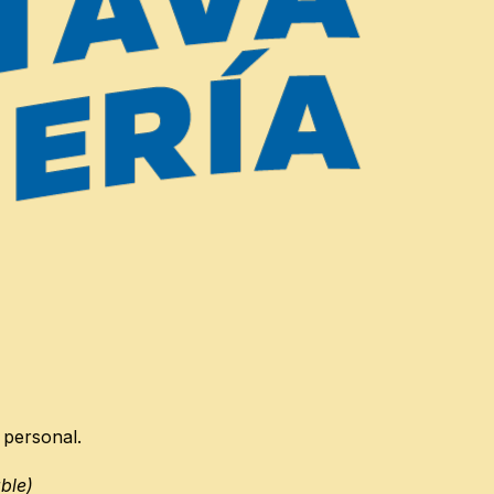
los de precio regular; los artículos de venta no se pueden
do como un regalo cuando fue comprado y se envió directame
 defectuosos o dañados. Si necesitas cambiarlo por el mis
eembolsos:
 personal.
able)