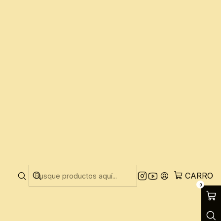
 reembolsar.
nte a ti, recibirás un crédito de regalo
mo artículo,
contacta con nosotros
y
CARRO
0