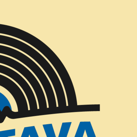
Entregas Gratis todos los días en Concepción
Política de reembolso
ería!
e los primeros 30 días de tu compra. Si han transcurrido 
gún tipo.
las mismas condiciones en que lo recibió.
original.
erimos un recibo o comprobante de compra.