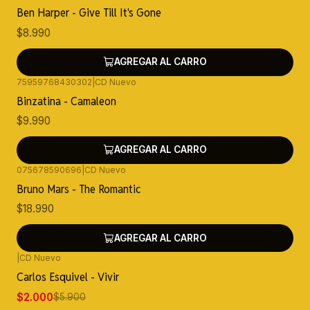
Ben Harper - Give Till It's Gone
$8.990
AGREGAR AL CARRO
75959768430302
|
CD Nuevo
Binzatina - Camaleon
$9.990
AGREGAR AL CARRO
075678590696
|
CD Nuevo
Bruno Mars - The Romantic
$18.990
AGREGAR AL CARRO
|
CD Nuevo
-66%
OFF
Carlos Esquivel - Vivir
$2.000
$5.900