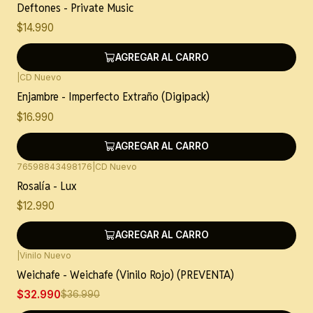
Deftones - Private Music
$14.990
AGREGAR AL CARRO
|
CD Nuevo
Enjambre - Imperfecto Extraño (Digipack)
$16.990
AGREGAR AL CARRO
76598843498176
|
CD Nuevo
Rosalía - Lux
$12.990
AGREGAR AL CARRO
|
Vinilo Nuevo
-11%
OFF
Weichafe - Weichafe (Vinilo Rojo) (PREVENTA)
$32.990
$36.990