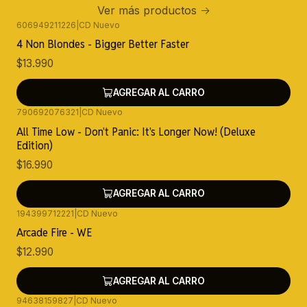
Ver más productos
606949211226
|
CD Nuevo
4 Non Blondes - Bigger Better Faster
$13.990
AGREGAR AL CARRO
790692076321
|
CD Nuevo
All Time Low - Don't Panic: It's Longer Now! (Deluxe
Edition)
$16.990
AGREGAR AL CARRO
194399712221
|
CD Nuevo
Arcade Fire - WE
$12.990
AGREGAR AL CARRO
94638159827
|
CD Nuevo