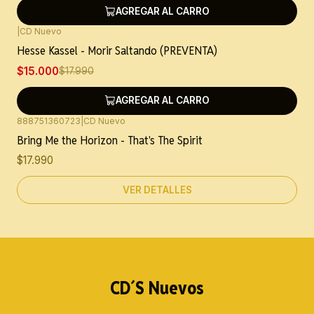
AGREGAR AL CARRO
|
CD Nuevo
-17%
OFF
Hesse Kassel - Morir Saltando (PREVENTA)
$15.000
$17.990
AGREGAR AL CARRO
888751360723
|
CD Nuevo
Agotado
Bring Me the Horizon - That's The Spirit
$17.990
VER DETALLES
CD´S Nuevos