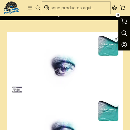
Entregas Gratis todos los días en Concepción
Inicio
CD´S
CD´S Nuevos
Friolento - Corazones Negros
0