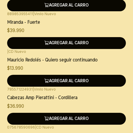
AGREGAR AL CARRO
889853955411
|
Vinilo Nuevo
Miranda - Fuerte
$39.990
AGREGAR AL CARRO
|
CD Nuevo
Mauricio Redolés - Quiero seguir continuando
$13.990
AGREGAR AL CARRO
785571224931
|
Vinilo Nuevo
Cabezas Amp Pierattini - Cordillera
$36.990
AGREGAR AL CARRO
075678590696
|
CD Nuevo