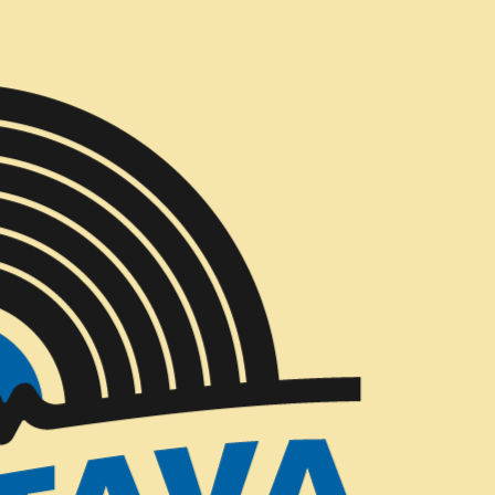
Entregas Gratis todos los días en Concepción
La Beriso - 
|
AGREG
Cantidad
Mostrar stock de ubicac
COMPARTIR ESTE PRODUCTO
DESCRIPCIÓN
Culpable es el segundo álbu
lanzado originalmente a fin
el sonido de la agrupación 