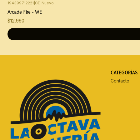
194399712221
|
CD Nuevo
Arcade Fire - WE
$12.990
CATEGORÍAS
Contacto