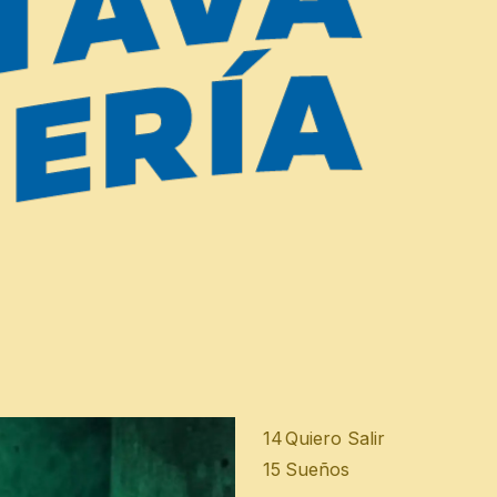
canciones que se transforma
1
Argentina
2
Sin Tu Amor
3
Tan Sola
4
Maldito Dolor
5
Por Qué
6
Un Error
7
Miradas
8
Vamos Por La Gloria
9
Otro Lugar
10
Dos Días
11
SIn Aliento
12
Calavera
13
Canción Para Mamá Y P
14
Quiero Salir
15
Sueños