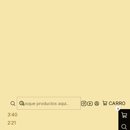
ron en clásicos de su repertorio.
3:07
3:19
2:41
3:31
4:33
4:02
4:26
2:24
4:03
4:21
3:25
3:27
CARRO
apá
3:54
0
3:40
2:21