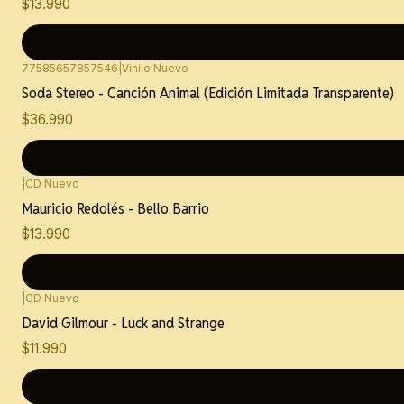
$13.990
77585657857546
|
Vinilo Nuevo
Soda Stereo - Canción Animal (Edición Limitada Transparente)
$36.990
|
CD Nuevo
Mauricio Redolés - Bello Barrio
$13.990
|
CD Nuevo
David Gilmour - Luck and Strange
$11.990