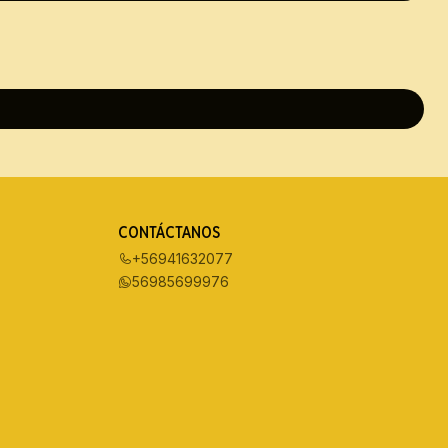
CONTÁCTANOS
+56941632077
56985699976