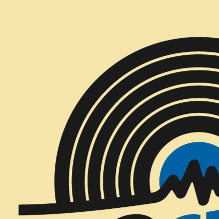
Inicio
CD´S
CD´S Nuevos
La Beriso - Culpable