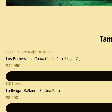
Tam
77759969755453
|
Vinilo Nuevo
Los Bunkers - La Culpa (Redición + Single 7")
$45.990
|
CD Nueva
La Renga- Bailando En Una Pata
$8.990