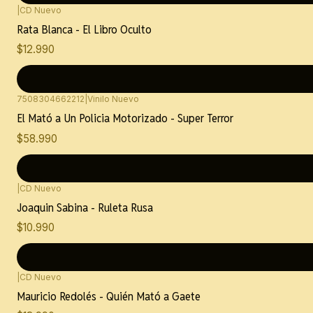
|
CD Nuevo
Rata Blanca - El Libro Oculto
$12.990
7508304662212
|
Vinilo Nuevo
El Mató a Un Policia Motorizado - Super Terror
$58.990
|
CD Nuevo
Joaquin Sabina - Ruleta Rusa
$10.990
|
CD Nuevo
Mauricio Redolés - Quién Mató a Gaete