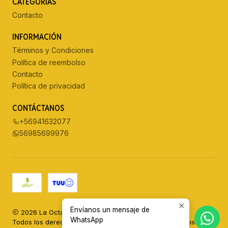
CATEGORÍAS
Contacto
INFORMACIÓN
Términos y Condiciones
Política de reembolso
Contacto
Política de privacidad
CONTÁCTANOS
+56941632077
56985699976
Envíanos un mensaje de
2026 La Octava Disquería.
WhatsApp
Todos los derechos reservados.
Desarrollado por Jumpseller
.