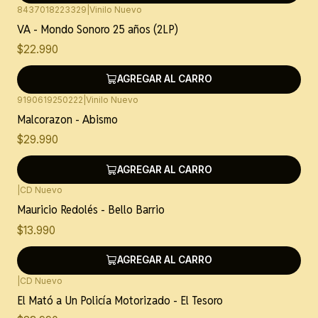
8437018223329
|
Vinilo Nuevo
VA - Mondo Sonoro 25 años (2LP)
$22.990
AGREGAR AL CARRO
9190619250222
|
Vinilo Nuevo
Malcorazon - Abismo
$29.990
AGREGAR AL CARRO
|
CD Nuevo
Mauricio Redolés - Bello Barrio
$13.990
AGREGAR AL CARRO
|
CD Nuevo
El Mató a Un Policía Motorizado - El Tesoro