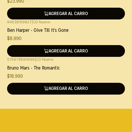
$23.990
AGREGAR AL CARRO
94638159827
|
CD Nuevo
Ben Harper - Give Till It's Gone
$8.990
AGREGAR AL CARRO
075678590696
|
CD Nuevo
Bruno Mars - The Romantic
$18.990
AGREGAR AL CARRO