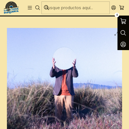
Entregas Gratis todos los días en Concepción
Inicio
CD´S
CD´S Nuevos
NOSIDE - Al Interior
0