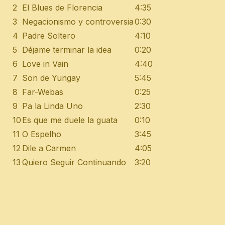
2
El Blues de Florencia
4:35
3
Negacionismo y controversia
0:30
4
Padre Soltero
4:10
5
Déjame terminar la idea
0:20
6
Love in Vain
4:40
7
Son de Yungay
5:45
8
Far-Webas
0:25
9
Pa la Linda Uno
2:30
10
Es que me duele la guata
0:10
11
O Espelho
3:45
12
Dile a Carmen
4:05
13
Quiero Seguir Continuando
3:20