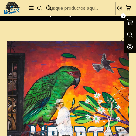
Entregas Gratis todos los días en Concepción
Inicio
CD´S
CD´S Nuevos
Mauricio Redolés - Quiero seguir continuando
0