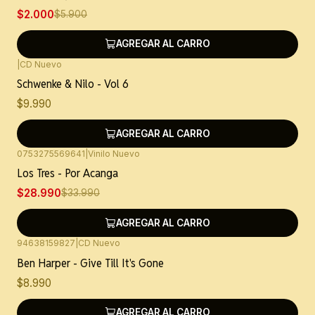
$2.000
$5.900
AGREGAR AL CARRO
|
CD Nuevo
Schwenke & Nilo - Vol 6
$9.990
AGREGAR AL CARRO
0753275569641
|
Vinilo Nuevo
-15%
OFF
Los Tres - Por Acanga
$28.990
$33.990
AGREGAR AL CARRO
94638159827
|
CD Nuevo
Ben Harper - Give Till It's Gone
$8.990
AGREGAR AL CARRO