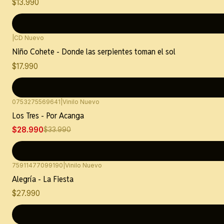
$13.990
|
CD Nuevo
Niño Cohete - Donde las serpientes toman el sol
$17.990
0753275569641
|
Vinilo Nuevo
-15%
OFF
Los Tres - Por Acanga
$28.990
$33.990
75911477099190
|
Vinilo Nuevo
Alegría - La Fiesta
$27.990