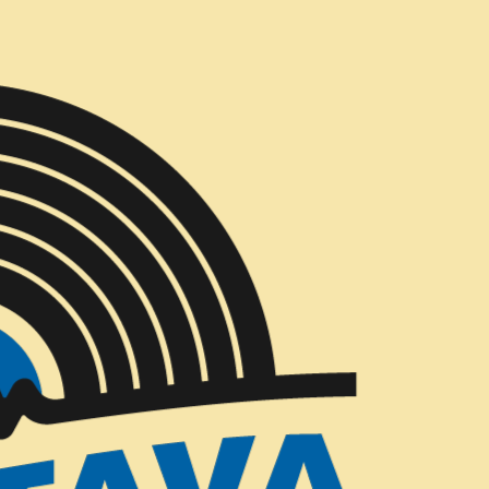
Entregas Gratis todos los días en Concepción
Mauricio Red
|
AGREG
Cantidad
Mostrar stock de ubicac
COMPARTIR ESTE PRODUCTO
DESCRIPCIÓN
1. Blues de Santiago
2. Fulgor y muerte de
3. Nutrias en abril