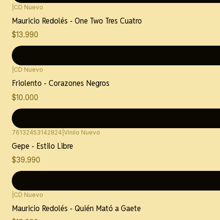
|
CD Nuevo
Mauricio Redolés - One Two Tres Cuatro
$13.990
|
CD Nuevo
Friolento - Corazones Negros
$10.000
76132453142824
|
Vinilo Nuevo
Gepe - Estilo Libre
$39.990
|
CD Nuevo
Mauricio Redolés - Quién Mató a Gaete