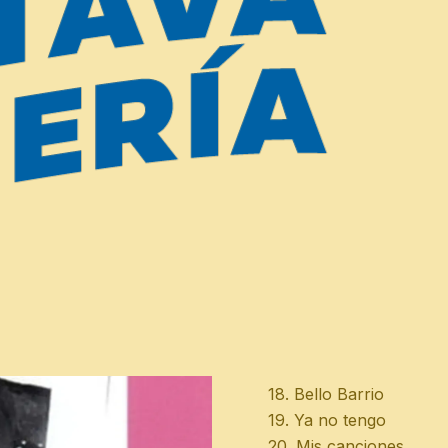
4. Nada
5. No importa
6. Triste funcionario pol
7. La persecución del 
fútbol
8. Ciertos especta-culo
9. Chaos
10. Adivinanza lengua o
11. Canción pa' la más c
12. Descripción de la 
13. Yo tambien viví en
14. Verde suspiro pa' G
15. Epitafío
16. Chilean Bussiness
17. El Maestro Sandova
18. Bello Barrio
19. Ya no tengo
20. Mis canciones