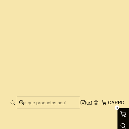
icial
poema y de la poesía, según mi padre conmigo jugando
s de Santiago de Chile
 labio
hiquitita
casa de Harrow Road
 Harrow Road
eorgina
CARRO
r
0