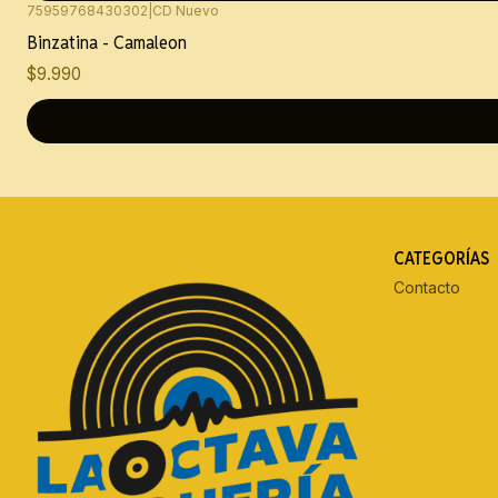
75959768430302
|
CD Nuevo
Binzatina - Camaleon
$9.990
CATEGORÍAS
Contacto