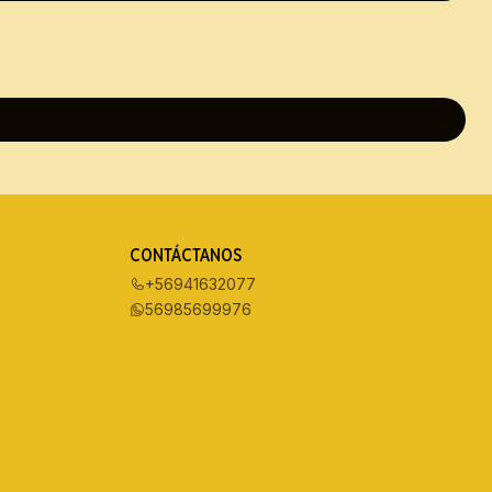
CONTÁCTANOS
+56941632077
56985699976