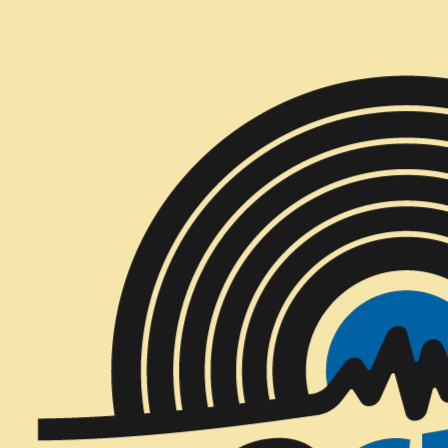
Inicio
CD´S
CD´S Nuevos
Mauricio Redolés - Bello Barrio