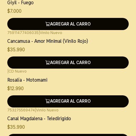
Giyil - Fuego
$7.000
AGREGAR AL CARRO
75911477406035
|
Vinilo Nuevo
Cancamusa - Amor Minimal (Vinilo Rojo)
$35.990
AGREGAR AL CARRO
|
CD Nuevo
Rosalía - Motomami
$12.990
AGREGAR AL CARRO
753275569474
|
Vinilo Nuevo
Canal Magdalena - Teledirigido
$35.990