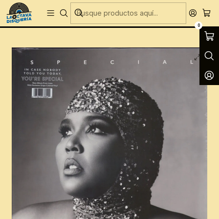
Entregas Gratis todos los días en Concepción
Inicio
CD´S
CD´S Nuevos
Lizzo - Special
0