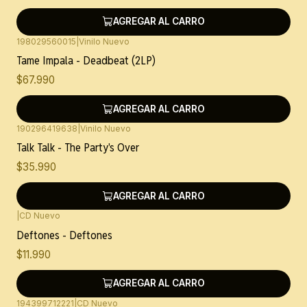
AGREGAR AL CARRO
198029560015
|
Vinilo Nuevo
Tame Impala - Deadbeat (2LP)
$67.990
AGREGAR AL CARRO
190296419638
|
Vinilo Nuevo
Talk Talk - The Party's Over
$35.990
AGREGAR AL CARRO
|
CD Nuevo
Deftones - Deftones
$11.990
AGREGAR AL CARRO
194399712221
|
CD Nuevo