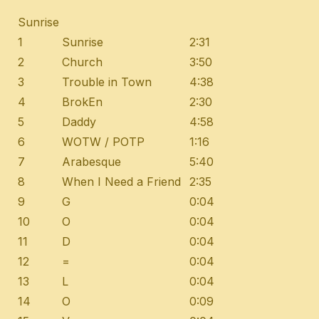
Sunrise
1
Sunrise
2:31
2
Church
3:50
3
Trouble in Town
4:38
4
BrokEn
2:30
5
Daddy
4:58
6
WOTW / POTP
1:16
7
Arabesque
5:40
8
When I Need a Friend
2:35
9
G
0:04
10
O
0:04
11
D
0:04
12
=
0:04
13
L
0:04
14
O
0:09