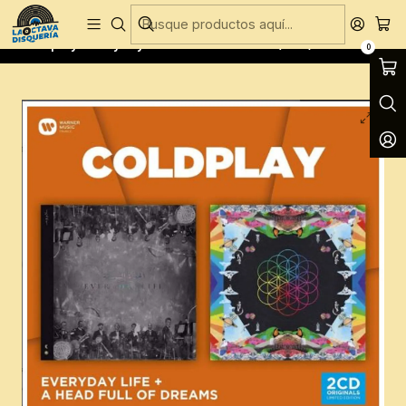
Entregas Gratis todos los días en Concepción
Inicio
CD´S
CD´S Nuevos
Coldplay- Everyday Life + A Head Full Off (2CD)
0