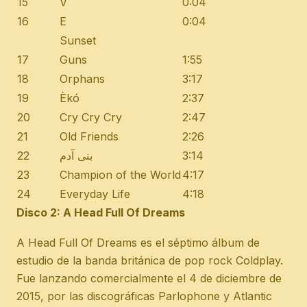
15
V
0:04
16
E
0:04
Sunset
17
Guns
1:55
18
Orphans
3:17
19
Èkó
2:37
20
Cry Cry Cry
2:47
21
Old Friends
2:26
22
بنی آدم
3:14
23
Champion of the World
4:17
24
Everyday Life
4:18
Disco 2: A Head Full Of Dreams
A Head Full Of Dreams es el séptimo álbum de
estudio de la banda británica de pop rock Coldplay.
Fue lanzando comercialmente el 4 de diciembre de
2015, por las discográficas Parlophone y Atlantic