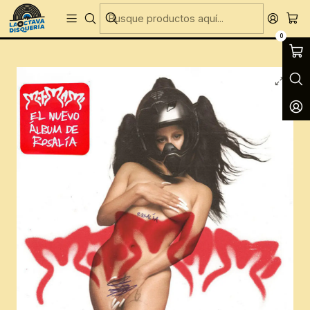
Entregas Gratis todos los días en Concepción
Inicio
CD´S
CD´S Nuevos
Rosalía - Motomami
0