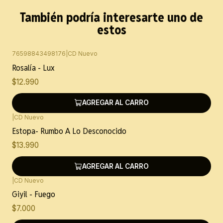
También podría interesarte uno de
estos
76598843498176
|
CD Nuevo
Rosalía - Lux
$12.990
AGREGAR AL CARRO
|
CD Nuevo
Estopa- Rumbo A Lo Desconocido
$13.990
AGREGAR AL CARRO
|
CD Nuevo
Giyil - Fuego
$7.000