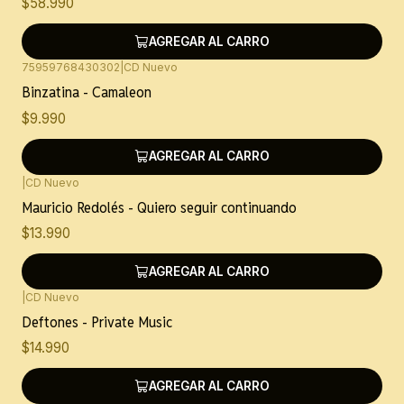
$58.990
AGREGAR AL CARRO
75959768430302
|
CD Nuevo
Binzatina - Camaleon
$9.990
AGREGAR AL CARRO
|
CD Nuevo
Mauricio Redolés - Quiero seguir continuando
$13.990
AGREGAR AL CARRO
|
CD Nuevo
Deftones - Private Music
$14.990
AGREGAR AL CARRO