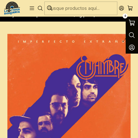
Entregas Gratis todos los días en Concepción
Inicio
CD´S
CD´S Nuevos
Enjambre - Imperfecto Extraño (Digipack)
0