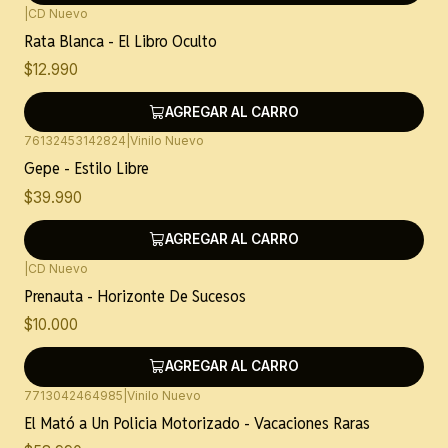
|
CD Nuevo
Rata Blanca - El Libro Oculto
$12.990
AGREGAR AL CARRO
76132453142824
|
Vinilo Nuevo
Gepe - Estilo Libre
$39.990
AGREGAR AL CARRO
|
CD Nuevo
Prenauta - Horizonte De Sucesos
$10.000
AGREGAR AL CARRO
7713042464985
|
Vinilo Nuevo
El Mató a Un Policia Motorizado - Vacaciones Raras