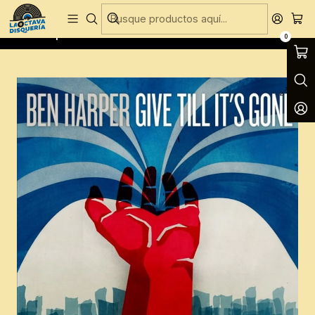
Entregas Gratis todos los días en Concepción
Inicio
CD´S
CD´S Nuevos
Ben Harper - Give Till It's Gone
0