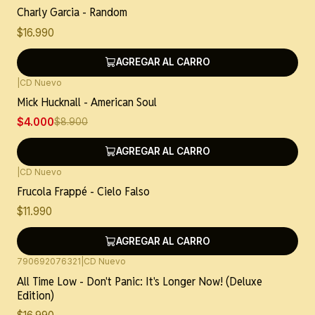
Charly Garcia - Random
$16.990
AGREGAR AL CARRO
|
CD Nuevo
-55%
OFF
Mick Hucknall - American Soul
$4.000
$8.900
AGREGAR AL CARRO
|
CD Nuevo
Frucola Frappé - Cielo Falso
$11.990
AGREGAR AL CARRO
790692076321
|
CD Nuevo
All Time Low - Don't Panic: It's Longer Now! (Deluxe
Edition)