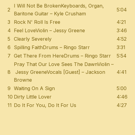
I Will Not Be BrokenKeyboards, Organ,
2
5:04
Baritone Guitar – Kyle Crusham
3
Rock N' Roll Is Free
4:21
4
Feel LoveViolin – Jessy Greene
3:46
5
Clearly Severely
4:52
6
Spilling FaithDrums – Ringo Starr
3:31
7
Get There From HereDrums – Ringo Starr
5:54
Pray That Our Love Sees The DawnViolin –
8
Jessy GreeneVocals [Guest] – Jackson
4:41
Browne
9
Waiting On A Sign
5:00
10
Dirty Little Lover
4:46
11
Do It For You, Do It For Us
4:27