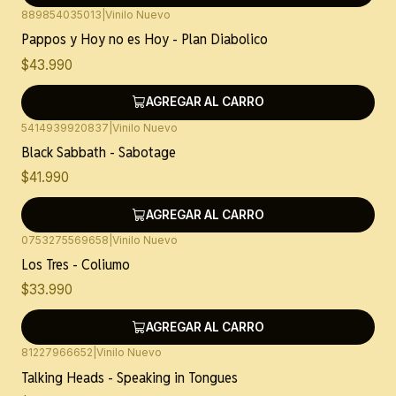
889854035013
|
Vinilo Nuevo
Pappos y Hoy no es Hoy - Plan Diabolico
$43.990
AGREGAR AL CARRO
5414939920837
|
Vinilo Nuevo
Black Sabbath - Sabotage
$41.990
AGREGAR AL CARRO
0753275569658
|
Vinilo Nuevo
Los Tres - Coliumo
$33.990
AGREGAR AL CARRO
81227966652
|
Vinilo Nuevo
Talking Heads - Speaking in Tongues