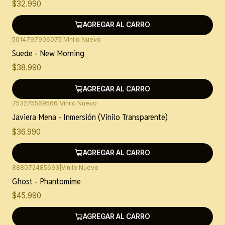
$32.990
AGREGAR AL CARRO
5014797906075
|
Vinilo Nuevo
Suede - New Morning
$38.990
AGREGAR AL CARRO
753275569566
|
Vinilo Nuevo
Javiera Mena - Inmersión (Vinilo Transparente)
$36.990
AGREGAR AL CARRO
888072485693
|
Vinilo Nuevo
Ghost - Phantomime
$45.990
AGREGAR AL CARRO