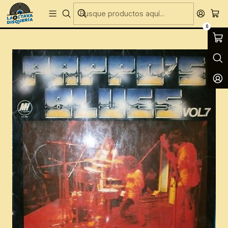
Entregas Gratis todos los días en Concepción
Inicio
Vinilos
Vinilos Nuevo
Pappos Blues - Volumen 7
0