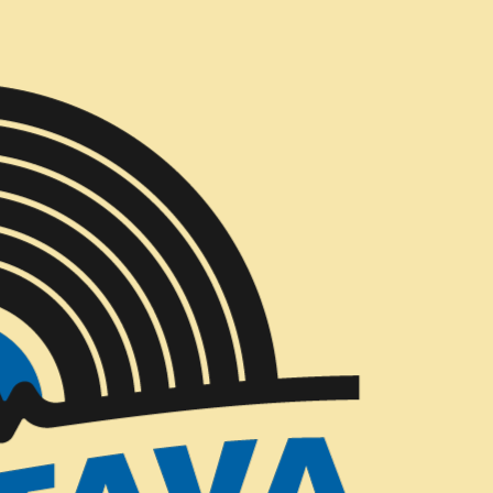
Entregas Gratis todos los días en Concepción
Korn - Follo
|
AGREG
Cantidad
Mostrar stock de ubicac
COMPARTIR ESTE PRODUCTO
DESCRIPCIÓN
Follow the Leader es el ter
metal Korn, lanzado el 18 d
Este disco es considerado 