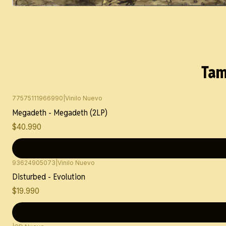
Tam
77575111966990
|
Vinilo Nuevo
Megadeth - Megadeth (2LP)
$40.990
93624905073
|
Vinilo Nuevo
Disturbed - Evolution
$19.990