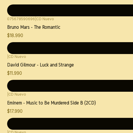
075678590696
|
CD Nuevo
Bruno Mars - The Romantic
$18.990
|
CD Nuevo
David Gilmour - Luck and Strange
$11.990
|
CD Nuevo
Eminem - Music to Be Murdered Side B (2CD)
$17.990
|
CD Nuevo