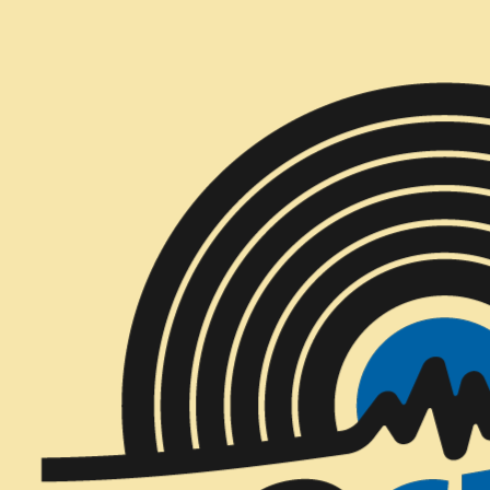
Inicio
CD´S
CD´S Nuevos
Korn - Follow the Leader