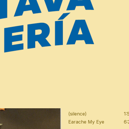
mundial y definió el sonido 
It's On!
4:
Freak On A Leash
4:
Got The Life
3:
Dead Bodies Everywhere
4
Children Of The Korn
3:
B.B.K.
3:
Pretty
4:
All In The Family
4:
Reclaim My Place
4:
Justin
4:
Seed
5:
Cameltosis
4:
My Gift To You
7:
(silence)
1:
Earache My Eye
6: