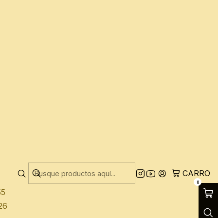
del nu metal a nivel internacional
28
15
45
:44
52
56
12
48
32
17
54
38
CARRO
15
0
55
26