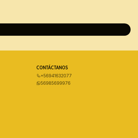
CONTÁCTANOS
+56941632077
56985699976