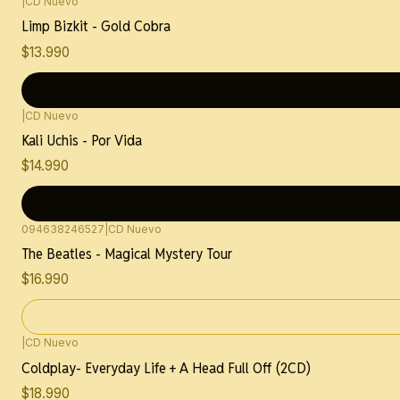
|
CD Nuevo
Limp Bizkit - Gold Cobra
$13.990
|
CD Nuevo
Kali Uchis - Por Vida
$14.990
094638246527
|
CD Nuevo
Agotado
The Beatles - Magical Mystery Tour
$16.990
|
CD Nuevo
Coldplay- Everyday Life + A Head Full Off (2CD)
$18.990