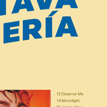
R&B contemporáneo y el Sou
vinculados a la divinidad fe
1
In My Garden...
2
I Wish You Roses
3
Worth The Wait
4
Love Between...
5
All Mine
6
Fantasy
7
Como Te Quiero Yo
8
Hasta Cuando
9
Endlessly
10
Moral Conscience
11
Not Too Late (Interlude)
12
Blue
13
Deserve Me
14
Moonlight