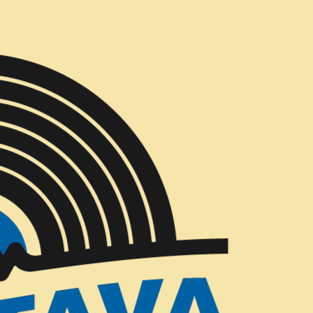
Entregas Gratis todos los días en Concepción
Kali Uchis -
|
AGREG
Cantidad
Mostrar stock de ubicac
COMPARTIR ESTE PRODUCTO
DESCRIPCIÓN
Red Moon in Venus es el te
Kali Uchis, lanzado globalm
Geffen Records. Este aclam