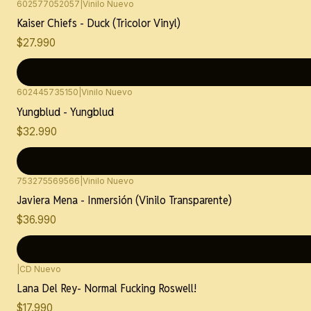
602577052057
|
Vinilo Nuevo
Kaiser Chiefs - Duck (Tricolor Vinyl)
$27.990
602445735150
|
Vinilo Nuevo
Yungblud - Yungblud
$32.990
753275569566
|
Vinilo Nuevo
Javiera Mena - Inmersión (Vinilo Transparente)
$36.990
|
CD Nuevo
Lana Del Rey- Normal Fucking Roswell!
$17.990