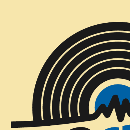
Inicio
CD´S
CD´S Nuevos
Kali Uchis - Red Moon in Venus