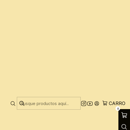
l, explorando conceptos astrológicos y místicos
menina, el deseo y las complejidades del amor.
CARRO
0