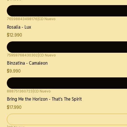
76598843498176
|
CD Nuevo
Rosalía - Lux
$12.990
75959768430302
|
CD Nuevo
Binzatina - Camaleon
$9.990
888751360723
|
CD Nuevo
Agotado
Bring Me the Horizon - That's The Spirit
$17.990