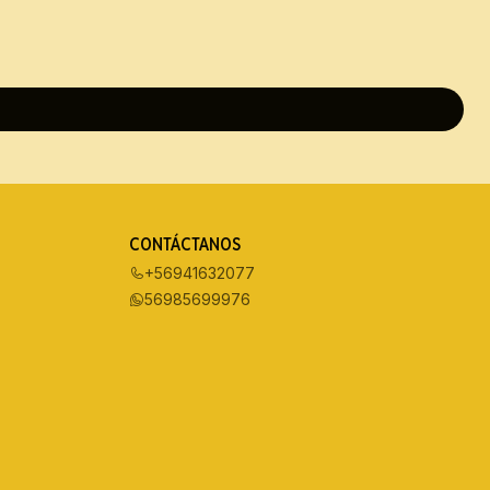
CONTÁCTANOS
+56941632077
56985699976